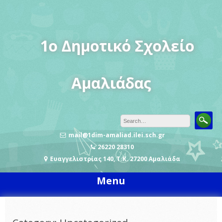
Skip
to
content
1o Δημοτικό Σχολείο
Αμαλιάδας
mail@1dim-amaliad.ilei.sch.gr
26220 28310
Ευαγγελιστρίας 140, Τ.Κ. 27200 Αμαλιάδα
Menu