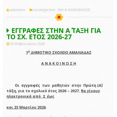
webadmin
Uncategorized
,
ΝΕΑ & ΑΝΑΚΟΙΝΩΣΕΙΣ
ΕΓΓΡΑΦΕΣ ΣΤΗΝ Α΄ ΤΑΞΗ ΓΙΑ
ΤΟ ΣΧ. ΕΤΟΣ 2026-27
26 Φεβρουαρίου 2026
ο
1
ΔΗΜΟΤΙΚΟ ΣΧΟΛΕΙΟ ΑΜΑΛΙΑΔΑΣ
Α Ν Α Κ Ο Ι Ν Ω Σ Η
Οι
εγγραφές
των
μαθητών
στην
Πρώτη (Α΄)
τάξη,
για
το
σχολικό
έτος
2026 – 2027
,
θα γίνουν
ηλεκτρονικά από 2 έως
και 23 Μαρτίου 2026
.