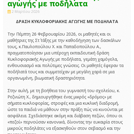
αγωγής με ποδήλατα
2 Μαρτίου 2026
ΔΡΑΣΗ ΚΥΚΛΟΦΟΡΙΑΚΗΣ ΑΓΩΓΗΣ ΜΕ ΠΟΔΗΛΑΤΑ
Την Πέμπτη 26 Φεβρουαρίου 2026, οι μαθητές και οι
μαθήτριες της Στ΄ τάξης με την καθοδήγηση των δασκάλων
τους, κ.Παυλοπούλου Χ. και Παπαδοπούλου Α.,
πραγματοποίησαν μια υπέροχη εκπαιδευτική δράση
Κυκλοφοριακής Αγωγής με ποδήλατα, γεμάτη χαμόγελα,
ενθουσιασμό και πολύτιμες γνώσεις. Οι μαθητές έφεραν τα
ποδήλατά τους και συμμετείχαν με μεγάλη χαρά σε μια
οργανωμένη, βιωματική δραστηριότητα.
Στην αυλή, με τη βοήθεια του γυμναστή του σχολείου, κ.
Ρεζνιώτη Χ., δημιουργήθηκε ένας μικρός «δρόμος» με
σήματα κυκλοφορίας, στροφές και μια κυκλική διαδρομή,
ώστε τα παιδιά να μάθουν στην πράξη πώς να κινούνται με
ασφάλεια. Σχεδιάστηκε ακόμη και διάβαση πεζών, όπου οι
«πεζοί» περνούσαν κανονικά, δίνοντας την ευκαιρία στους
μικρούς ποδηλάτες να εξασκηθούν στον σεβασμό και την