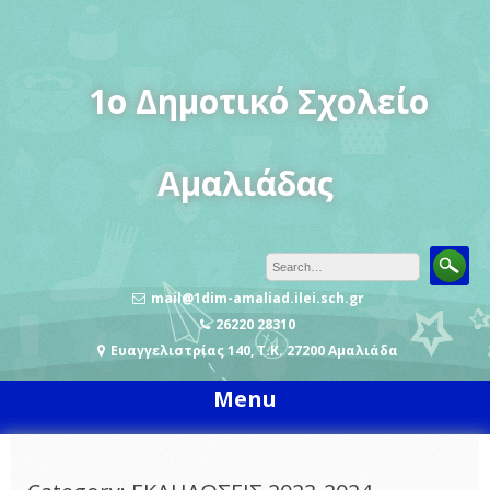
Skip
to
content
1o Δημοτικό Σχολείο
Αμαλιάδας
mail@1dim-amaliad.ilei.sch.gr
26220 28310
Ευαγγελιστρίας 140, Τ.Κ. 27200 Αμαλιάδα
Menu