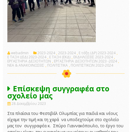
webadmin
2023-2024
,
2023-2024
,
E τάξη (ΔΡ) 2023-2024
,
Ε ΤΑΞΗ ((ΕΔ) 2023-2024
,
Ε ΤΑΞΗ (ΕΚΔ)
,
ΕΚΔΗΛΩΣΕΙΣ 2023-2024
,
ΕΡΓΑΣΤΗΡΙΑ ΔΕΞΙΟΤΗΤΩΝ
,
ΕΡΓΑΣΤΗΡΙΑ ΔΕΞΙΟΤΗΤΩΝ 2023 -2024
,
ΝΕΑ & ΑΝΑΚΟΙΝΩΣΕΙΣ
,
ΠΟΛΙΤΙΣΤΙΚΑ
,
ΠΟΛΙΤΙΣΤΙΚΩΝ 2023-2024
Επίσκεψη συγγραφέα στο
σχολείο μας
28 Δεκεμβρίου 2023
Στα πλαίσια του Φεστιβάλ Ολυμπίας για παιδιά και νέους
είχαμε την τιμή και τη χαρά να υποδεχτούμε στο σχολείο
μας τον συγγραφέα κ. Σπύρο Γιαννακόπουλο, το έργο του
οποίου είχαν την ευκαιρία να γνωρίσουν οι μαθητές του