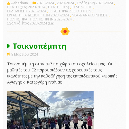
webadmin
2023-2024
,
2023-2024
,
E τάξη (ΔΡ) 2023-2024
,
Ε ΤΑΞΗ ((ΕΔ) 2023-2024
,
Ε ΤΑΞΗ (ΕΚΔ)
,
ΕΚΔΗΛΩΣΕΙΣ
,
ΕΚΔΗΛΩΣΕΙΣ 2023-2024
,
ΕΡΓΑΣΤΗΡΙΑ ΔΕΞΙΟΤΗΤΩΝ
,
ΕΡΓΑΣΤΗΡΙΑ ΔΕΞΙΟΤΗΤΩΝ 2023 -2024
,
ΝΕΑ & ΑΝΑΚΟΙΝΩΣΕΙΣ
,
ΠΟΛΙΤΙΣΤΙΚΑ
,
ΠΟΛΙΤΙΣΤΙΚΩΝ 2023-2024
,
Σχολικό έτος 2023-2024 (ΕΔ)
Τσικνοπέμπτη
9 Μαρτίου 2024
Τσικνοπέμπτη στον αύλειο χώρο του σχολείου μας.
Οι
μαθητές του Ε2 παρουσιάζουν τις χορευτικές τους
ικανότητες με την καθοδήγηση της εκπαιδευτικού Φυσικής
Αγωγής κ. Κατεργάρη Ντάνας.