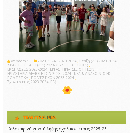
webadmin
2023-2024
,
2023-2024
,
E τάξη (ΔΡ) 2023-2024
,
ΔΡΑΣΕΙΣ
,
Ε ΤΑΞΗ ((ΕΔ) 2023-2024
,
Ε ΤΑΞΗ (ΕΚΔ)
,
ΕΚΔΗΛΩΣΕΙΣ 2023-2024
,
ΕΡΓΑΣΤΗΡΙΑ ΔΕΞΙΟΤΗΤΩΝ
,
ΕΡΓΑΣΤΗΡΙΑ ΔΕΞΙΟΤΗΤΩΝ 2023 -2024
,
ΝΕΑ & ΑΝΑΚΟΙΝΩΣΕΙΣ
,
ΠΟΛΙΤΙΣΤΙΚΑ
,
ΠΟΛΙΤΙΣΤΙΚΩΝ 2023-2024
,
Σχολικό έτος 2023-2024 (ΕΔ)
ΤΕΛΕΥΤΑΊΑ ΝΈΑ
Καλοκαιρινή γιορτή λήξης σχολικού έτους 2025-26