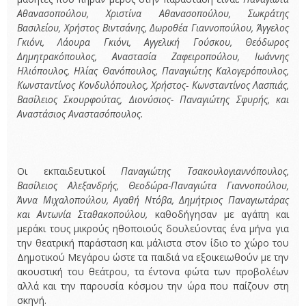
Αθανασοπούλου, Χριστίνα Αθανασοπούλου, Σωκράτης
Βασιλείου, Χρήστος Βιντσάνης, Δωροθέα Γιαννοπούλου, Άγγελος
Γκιόνι, Λάουρα Γκιόνι, Αγγελική Γούσκου, Θεόδωρος
Δημητρακόπουλος, Αναστασία Ζαφειροπούλου, Ιωάννης
Ηλιόπουλος, Ηλίας Θανόπουλος, Παναγιώτης Καλογερόπουλος,
Κωνσταντίνος Κονδυλόπουλος, Χρήστος- Κωνσταντίνος Λασπιάς,
Βασίλειος Σκουρφούτας, Διονύσιος- Παναγιώτης Σφυρής, και
Αναστάσιος Αναστασόπουλος.
Οι εκπαιδευτικοί
Παναγιώτης Τσακουλογιαννόπουλος,
Βασίλειος Αλεξανδρής, Θεοδώρα-Παναγιώτα Γιαννοπούλου,
Άννα Μιχαλοπούλου, Αγαθή Ντόβα, Δημήτριος Παναγιωτάρας
και Αντωνία Σταθακοπούλου,
καθοδήγησαν με αγάπη και
μεράκι τους μικρούς ηθοποιούς δουλεύοντας ένα μήνα για
την θεατρική παράσταση και μάλιστα στον ίδιο το χώρο του
Δημοτικού Μεγάρου ώστε τα παιδιά να εξοικειωθούν με την
ακουστική του θεάτρου, τα έντονα φώτα των προβολέων
αλλά και την παρουσία κόσμου την ώρα που παίζουν στη
σκηνή.