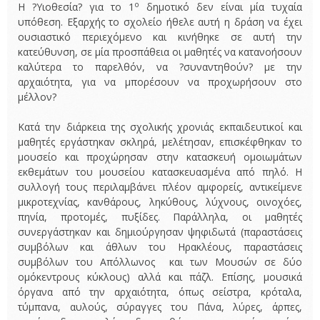
ο
Η ?Υιοθεσία? για το 1
δημοτικό δεν είναι μία τυχαία
υπόθεση. Εξαρχής το σχολείο ήθελε αυτή η δράση να έχει
ουσιαστικό περιεχόμενο και κινήθηκε σε αυτή την
κατεύθυνση, σε μία προσπάθεια οι μαθητές να κατανοήσουν
καλύτερα το παρελθόν, να ?συναντηθούν? με την
αρχαιότητα, για να μπορέσουν να προχωρήσουν στο
μέλλον?
Κατά την διάρκεια της σχολικής χρονιάς εκπαιδευτικοί και
μαθητές εργάστηκαν σκληρά, μελέτησαν, επισκέφθηκαν το
μουσείο και προχώρησαν στην κατασκευή ομοιωμάτων
εκθεμάτων του μουσείου κατασκευασμένα από πηλό. Η
συλλογή τους περιλαμβάνει πλέον αμφορείς, αντικείμενε
μικροτεχνίας, κανθάρους, ληκύθους, λύχνους, οινοχόες,
πηνία, προτομές, πυξίδες. Παράλληλα, οι μαθητές
συνεργάστηκαν και δημιούργησαν ψηφιδωτά (παραστάσεις
συμβόλων και άθλων του Ηρακλέους, παραστάσεις
συμβόλων του Απόλλωνος και των Μουσών σε δύο
ομόκεντρους κύκλους) αλλά και πάζλ. Επίσης, μουσικά
όργανα από την αρχαιότητα, όπως σείστρα, κρόταλα,
τύμπανα, αυλούς, σύραγγες του Πάνα, λύρες, άρπες,