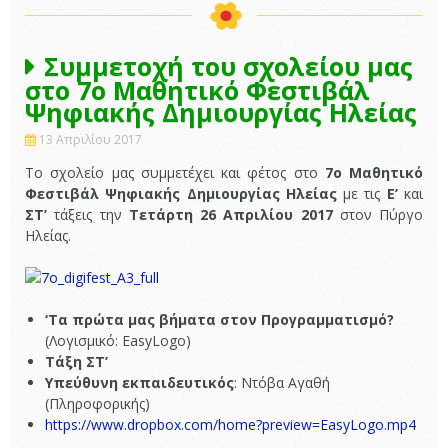
Συμμετοχή του σχολείου μας
στο 7ο Μαθητικό Φεστιβάλ
Ψηφιακής Δημιουργίας Ηλείας
13 Απριλίου 2017
Το σχολείο μας συμμετέχει και φέτος στο
7ο Μαθητικό
Φεστιβάλ Ψηφιακής Δημιουργίας Ηλείας
με τις
Ε’
και
ΣΤ’
τάξεις την
Τετάρτη 26 Απριλίου 2017
στον Πύργο
Ηλείας.
‘Τα πρώτα μας βήματα στον Προγραμματισμό?
(Λογισμικό: EasyLogo)
Τάξη ΣΤ’
Υπεύθυνη εκπαιδευτικός
: Ντόβα Αγαθή
(Πληροφορικής)
https://www.dropbox.com/home?preview=EasyLogo.mp4