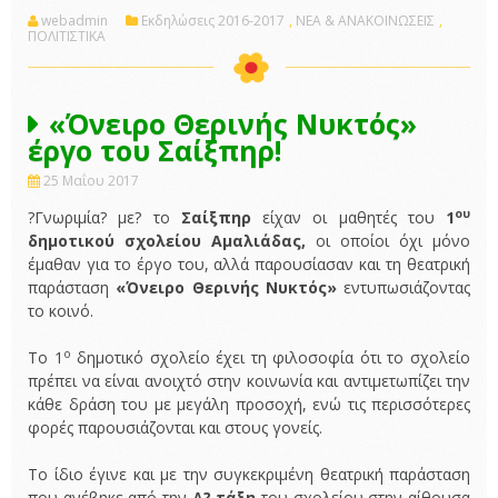
webadmin
Εκδηλώσεις 2016-2017
,
ΝΕΑ & ΑΝΑΚΟΙΝΩΣΕΙΣ
,
ΠΟΛΙΤΙΣΤΙΚΑ
«Όνειρο Θερινής Νυκτός»
έργο του Σαίξπηρ!
25 Μαΐου 2017
ου
?Γνωριμία? με? το
Σαίξπηρ
είχαν οι μαθητές του
1
δημοτικού σχολείου Αμαλιάδας,
οι οποίοι όχι μόνο
έμαθαν για το έργο του, αλλά παρουσίασαν και τη θεατρική
παράσταση
«Όνειρο Θερινής Νυκτός»
εντυπωσιάζοντας
το κοινό.
ο
Το 1
δημοτικό σχολείο έχει τη φιλοσοφία ότι το σχολείο
πρέπει να είναι ανοιχτό στην κοινωνία και αντιμετωπίζει την
κάθε δράση του με μεγάλη προσοχή, ενώ τις περισσότερες
φορές παρουσιάζονται και στους γονείς.
Το ίδιο έγινε και με την συγκεκριμένη θεατρική παράσταση
που ανέβηκε από την
Δ? τάξη
του σχολείου στην αίθουσα