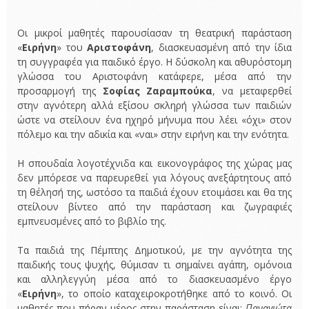
Οι μικροί μαθητές παρουσίασαν τη θεατρική παράσταση
«
Ειρήνη
» του
Αριστοφάνη
, διασκευασμένη από την ίδια
τη συγγραφέα για παιδικό έργο. Η δύσκολη και αθυρόστομη
γλώσσα του Αριστοφάνη κατάφερε, μέσα από την
προσαρμογή της
Σοφίας Ζαραμπούκα
, να μεταφερθεί
στην αγνότερη αλλά εξίσου σκληρή γλώσσα των παιδιών
ώστε να στείλουν ένα ηχηρό μήνυμα που λέει «όχι» στον
πόλεμο και την αδικία και «ναι» στην ειρήνη και την ενότητα.
Η σπουδαία λογοτέχνιδα και εικονογράφος της χώρας μας
δεν μπόρεσε να παρευρεθεί για λόγους ανεξάρτητους από
τη θέλησή της, ωστόσο τα παιδιά έχουν ετοιμάσει και θα της
στείλουν βίντεο από την παράσταση και ζωγραφιές
εμπνευσμένες από το βιβλίο της.
Τα παιδιά της Πέμπτης Δημοτικού, με την αγνότητα της
παιδικής τους ψυχής, θύμισαν τι σημαίνει αγάπη, ομόνοια
και αλληλεγγύη μέσα από το διασκευασμένο έργο
«
Ειρήνη
», το οποίο καταχειροκροτήθηκε από το κοινό. Οι
μαθητές που πήραν μέρος στην παράσταση είναι:
Παναγιώτα