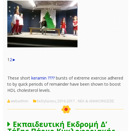
1
2
►
These short
keramin ????
bursts of extreme exercise adhered
to by quick periods of remainder have been shown to boost
HDL cholesterol levels.
webadmin
Εκδηλώσεις 2016-2017
,
ΝΕΑ & ΑΝΑΚΟΙΝΩΣΕΙΣ
Εκπαιδευτική Εκδρομή Δ’
Τάξης Πάρκο Κυκλοφοριακής