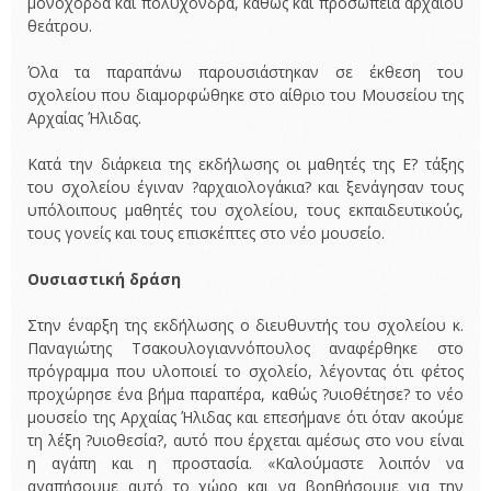
μονόχορδα και πολύχονδρα, καθώς και προσωπεία αρχαίου
θεάτρου.
Όλα τα παραπάνω παρουσιάστηκαν σε έκθεση του
σχολείου που διαμορφώθηκε στο αίθριο του Μουσείου της
Αρχαίας Ήλιδας.
Κατά την διάρκεια της εκδήλωσης οι μαθητές της Ε? τάξης
του σχολείου έγιναν ?αρχαιολογάκια? και ξενάγησαν τους
υπόλοιπους μαθητές του σχολείου, τους εκπαιδευτικούς,
τους γονείς και τους επισκέπτες στο νέο μουσείο.
Ουσιαστική δράση
Στην έναρξη της εκδήλωσης ο διευθυντής του σχολείου κ.
Παναγιώτης Τσακουλογιαννόπουλος αναφέρθηκε στο
πρόγραμμα που υλοποιεί το σχολείο, λέγοντας ότι φέτος
προχώρησε ένα βήμα παραπέρα, καθώς ?υιοθέτησε? το νέο
μουσείο της Αρχαίας Ήλιδας και επεσήμανε ότι όταν ακούμε
τη λέξη ?υιοθεσία?, αυτό που έρχεται αμέσως στο νου είναι
η αγάπη και η προστασία. «Καλούμαστε λοιπόν να
αγαπήσουμε αυτό το χώρο και να βοηθήσουμε για την