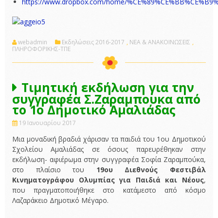
https://www.dropbox.com/home/%CE%89%CE%BB%CE%B
webadmin
Εκδηλώσεις 2016-2017
,
ΝΕΑ & ΑΝΑΚΟΙΝΩΣΕΙΣ
,
ΠΛΗΡΟΦΟΡΙΚΗΣ-ΤΠΕ
Τιμητική εκδήλωση για την
συγγραφέα Σ.Ζαραμπουκα από
το 1ο Δημοτικό Αμαλιάδας
19 Ιανουαρίου 2017
Μια μοναδική βραδιά χάρισαν τα παιδιά του 1ου Δημοτικού
Σχολείου Αμαλιάδας σε όσους παρευρέθηκαν στην
εκδήλωση- αφιέρωμα στην συγγραφέα Σοφία Ζαραμπούκα,
στο πλαίσιο του
19ου Διεθνούς Φεστιβάλ
Κινηματογράφου Ολυμπίας για Παιδιά και Νέους
,
που πραγματοποιήθηκε στο κατάμεστο από κόσμο
Λαζαράκειο Δημοτικό Μέγαρο.