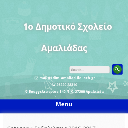
Skip
to
content
1o Δημοτικό Σχολείο
Αμαλιάδας
mail@1dim-amaliad.ilei.sch.gr
26220 28310
Ευαγγελιστρίας 140, Τ.Κ. 27200 Αμαλιάδα
Menu