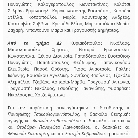
Παναγιώτης, Καλογερόπουλος Κωνσταντίνος, Καλότσι
Σελμάν- Εμμανουήλ, Καρακωνσταντής Ευστράτιος, Κασσάρι
Στέλλα, Κοτσοπούλου Μαρία, Κουντουράς Ανδρέας,
Κουτσαβίτη Σαββίνα, Κριεμάδι Ελίσα, Μαρκοπούλου Μαρία-
Ζαχαρή, Μπαντούνα Μαρία και Τραγουστής Δημήτριος.
Από το τμήμα Δ2
: Κυριακόπουλος Νικόλαος,
Μπουλμπασάκος Χρήστος, Νοταρά Εμμανουέλα-
Κωνσταντίνα, Ξένου Διονύσία, Παπαδόπουλος Ευστάθιος-
Παναγιώτης, Παπαδόπουλος Θεόδωρος, Παπανικολάου
Ελευθερία, Πασσά Ορέστης, Πίσσα Αναστασία, Ράλλης
Ιωάννης, Ρουσάκου Αγγελική, Συντίκος Βασίλειος, Τζοκόλα
Αλεμπέλτα, Τζαβάρα Ασπασία-Μάρθα, Τραγουστή Αντωνία,
Τραγουστής Νικόλαος, Τσαούσης Παναγιώτης, Φυσαράκης
Νικόλαος και Χότζα Χριστίνα.
Για την παράσταση συνεργάστηκαν ο διευθυντής κ.
Παναγιώτης Τσακουλογιαννόπουλος
, η δασκάλα θεατρικής
αγωγής κα.
Αντωνία Σταθακοπούλου
, η δασκάλα εικαστικών
κα.
Θεοδώρα- Παναγιώτα Γιαννοπούλου
, οι δασκάλες κα.
Αθανασία Κακοταρίτη
και κα.
Ευτυχία Κυβρακίδου
, η μουσικός