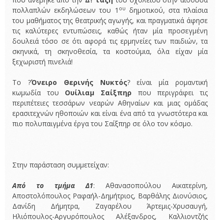
ου
πολλαπλών εκδηλώσεων του 1
δημοτικού, στα πλαίσια
του μαθήματος της θεατρικής αγωγής, και πραγματικά άφησε
τις καλύτερες εντυπώσεις, καθώς ήταν μία προσεγμένη
δουλειά τόσο σε ότι αφορά τις ερμηνείες των παιδιών, τα
σκηνικά, τη σκηνοθεσία, τα κοστούμια, όλα είχαν μία
ξεχωριστή πινελιά!
Το ?
Όνειρο Θερινής Νυκτός
? είναι μία ρομαντική
κωμωδία του
Ουίλιαμ Σαίξπηρ
που περιγράφει τις
περιπέτειες τεσσάρων νεαρών Αθηναίων και μιας ομάδας
ερασιτεχνών ηθοποιών και είναι ένα από τα γνωστότερα και
πιο πολυπαιγμένα έργα του Σαίξπηρ σε όλο τον κόσμο.
Στην παράσταση συμμετείχαν:
Από το τμήμα Δ1
: Αθανασοπούλου Αικατερίνη,
Αποστολόπουλος Ραφαήλ-Δημήτριος, Βαρθάλης Διονύσιος,
Δανίδη Δήμητρα, Ζαγαρέλου Άρτεμις-Χρυσαυγή,
Ηλιόπουλος-Αργυρόπουλος Αλέξανδρος, Καλλιοντζής