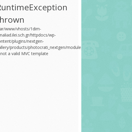
RuntimeException
thrown
var/www/vhosts/1dim-
aliad.ilei.sch.gr/httpdocs/wp-
ontent/plugins/nextgen-
allery/products/photocrati_nextgen/modules/nextgen_gallery_display/t
s not a valid MVC template