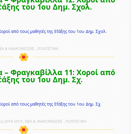
Erasmus
επίσκεψη από τον
τάξης του 1ου Δημ. Σχολ.
Δήμο Ήλιδας.
Ημέρα Ευρωπαϊκών
Γλωσσών (26
ΗΜΕΡΑ ΣΧΟΛΙΚΟΥ
Σεπτεμβρίου)
ΕΚΦΟΒΙΣΜΟΥ
οροί από τους μαθητές της Ε΄τάξης του 1ου Δημ. Σχολ.
ΤΣΙΚΝΟΠΕΜΠΤΗ
Φυτέματα
ΕΑ & ΑΝΑΚΟΙΝΩΣΕΙΣ
,
ΠΟΛΙΤΙΣΤΙΚΑ
ΑΝΤΑΛΛΑΓΗ
ΧΡΙΣΤΟΥΓΕΝΝΙΑΤΙΚΩΝ
ΚΑΡΤΩΝ
α – Φραγκαβίλλα 11: Χοροί από
ΧΡΙΣΤΟΥΓΕΝΝΙΑΤΙΚΗ
ΓΙΟΡΤΗ
τάξης του 1ου Δημ. Σχ.
FROHE
WEIHNACHTEN ?
ΚΑΛΑ ΧΡΙΣΤΟΥΓΕΝΝΑ
οροί από τους μαθητές της Ε΄τάξης του 1ου Δημ. Σχ.
ις 2018-2019
,
ΝΕΑ & ΑΝΑΚΟΙΝΩΣΕΙΣ
,
ΠΟΛΙΤΙΣΤΙΚΑ