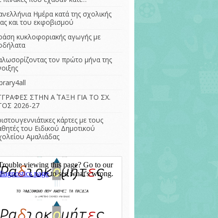
– Η διατροφή στην
ΣΤ Τάξη (ΕΔ) 2022-
ανελλήνια Ημέρα κατά της σχολικής
αρχαιότητα
2023
ίας και του εκφοβισμού
Γίνομαι δημιουργός
ράση κυκλοφοριακής αγωγής με
της αυλής του
οδήλατα
σχολείου μου.
αλωσορίζοντας τον πρώτο μήνα της
Μουσεία και
νοιξης
αειφόρος
ανάπτυξη
brary4all
ΓΓΡΑΦΕΣ ΣΤΗΝ Α΄ ΤΑΞΗ ΓΙΑ ΤΟ ΣΧ.
ΤΟΣ 2026-27
ριστουγεννιάτικες κάρτες με τους
αθητές του Ειδικού Δημοτικού
χολείου Αμαλιάδας