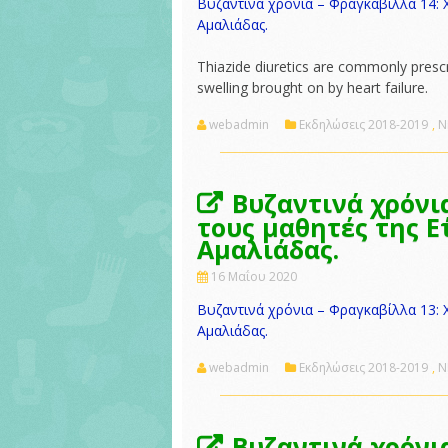
Βυζαντινά χρόνια – Φραγκαβίλλα 14: Χ
τάξη.
Αμαλιάδας.
Thiazide diuretics are commonly prescr
swelling brought on by heart failure.
webadmin
Εκδηλώσεις 2018-2019
,
Ν
Βυζαντινά χρόνι
τους μαθητές της Ε΄
Αμαλιάδας.
16 Μαΐου 2020
Βυζαντινά χρόνια – Φραγκαβίλλα 13: Χ
Αμαλιάδας.
webadmin
Εκδηλώσεις 2018-2019
,
Ν
Βυζαντινά χρόνι