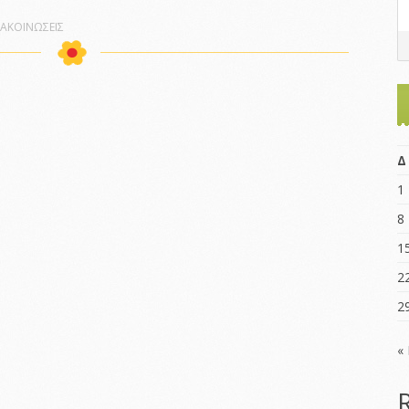
ΝΑΚΟΙΝΩΣΕΙΣ
Δ
1
8
1
2
2
«