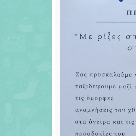
τάξη.