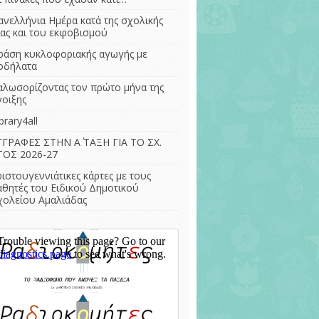
– Η διατροφή στην
ΣΤ Τάξη (ΕΔ) 2022-
ανελλήνια Ημέρα κατά της σχολικής
αρχαιότητα
2023
ίας και του εκφοβισμού
Γίνομαι δημιουργός
ράση κυκλοφοριακής αγωγής με
της αυλής του
οδήλατα
σχολείου μου.
αλωσορίζοντας τον πρώτο μήνα της
Μουσεία και
νοιξης
αειφόρος
ανάπτυξη
brary4all
ΓΓΡΑΦΕΣ ΣΤΗΝ Α΄ ΤΑΞΗ ΓΙΑ ΤΟ ΣΧ.
ΤΟΣ 2026-27
ριστουγεννιάτικες κάρτες με τους
αθητές του Ειδικού Δημοτικού
χολείου Αμαλιάδας