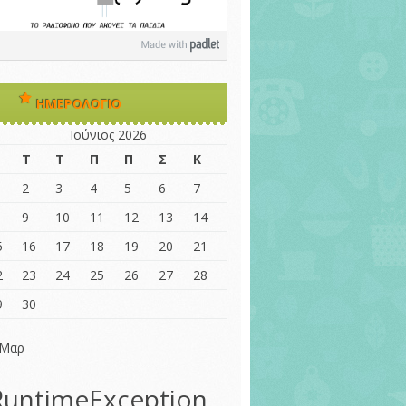
ΗΜΕΡΟΛΌΓΙΟ
Ιούνιος 2026
Τ
Τ
Π
Π
Σ
Κ
2
3
4
5
6
7
9
10
11
12
13
14
5
16
17
18
19
20
21
2
23
24
25
26
27
28
9
30
 Μαρ
RuntimeException