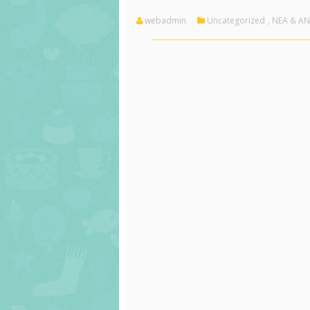
webadmin
Uncategorized
,
ΝΕΑ & Α