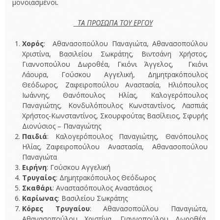
μονοιασμένοι.
ΤΑ ΠΡΟΣΩΠΑ ΤΟΥ ΕΡΓΟΥ
Χορός
: Αθανασοπούλου Παναγιώτα, Αθανασοπούλου
Χριστίνα, Βασιλείου Σωκράτης, Βιντσάνη Χρήστος,
Γιαννοπούλου Δωροθέα, Γκιόνι Άγγελος, Γκιόνι
Λάουρα, Γούσκου Αγγελική, Δημητρακόπουλος
Θεόδωρος, Ζαφειροπούλου Αναστασία, Ηλιόπουλος
Ιωάννης, Θανόπουλος Ηλίας, Καλογερόπουλος
Παναγιώτης, Κονδυλόπουλος Κωνσταντίνος, Λασπιάς
Χρήστος-Κωνσταντίνος, Σκουρφούτας Βασίλειος, Σφυρής
Διονύσιος – Παναγιώτης
Παιδιά
: Καλογερόπουλος Παναγιώτης, Θανόπουλος
Ηλίας, Ζαφειροπούλου Αναστασία, Αθανασοπούλου
Παναγιώτα
Ειρήνη
: Γούσκου Αγγελική
Τρυγαίος
: Δημητρακόπουλος Θεόδωρος
Σκαθάρι
: Αναστασόπουλος Αναστάσιος
Καρίωνας
: Βασιλείου Σωκράτης
Κόρες Τρυγαίου
: Αθανασοπούλου Παναγιώτα,
Αθανασοπούλου Χριστίνα, Γιαννοπούλου Δωροθέα,