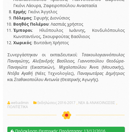
Γκιόνι Λάουρα, Ζαφειροπούλου Αναστασία
Ερμής
: Γκιόνι Άγγελος
Πόλεμος
: Σφυρής Διονύσιος
Βοηθός Πολέμου
: Λασπιάς χρήστος
Έμποροι
: Ηλιόπουλος Ιωάννης, Κονδυλόπουλος
Κωνσταντίνος, Σκουρφούτας Βασίλειος
Χωρικός
: Βιντσάνη Χρήστος
Συνεργάστηκαν οι εκπαιδευτικοί:
Τσακουλογιαννόπουλος
Παναγιώτης
,
Αλεξανδρής Βασίλειος, Γιαννοπούλου Θεοδώρα-
Παναγιώτα
(Εικαστικών),
Μιχαλοπούλου Άνν
α (Μουσικής),
Ντόβα Αγαθή
(Νέες Τεχνολογίες),
Παναγιωτάρας Δημήτριος
και
Σταθακοπούλου Αντωνία
(Θεατρικής Αγωγής).
webadmin
Εκδηλώσεις 2016-2017
,
ΝΕΑ & ΑΝΑΚΟΙΝΩΣΕΙΣ
,
ΠΟΛΙΤΙΣΤΙΚΑ
Πρόσκληση Θεατρικής Παράστασης 13/12/2016