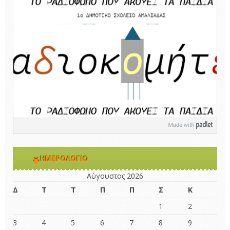
ΗΜΕΡΟΛΌΓΙΟ
Αύγουστος 2026
Δ
Τ
Τ
Π
Π
Σ
Κ
1
2
3
4
5
6
7
8
9