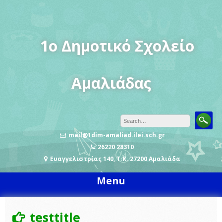
Skip
to
content
1o Δημοτικό Σχολείο
Αμαλιάδας
mail@1dim-amaliad.ilei.sch.gr
26220 28310
Ευαγγελιστρίας 140, Τ.Κ. 27200 Αμαλιάδα
Menu
testtitle