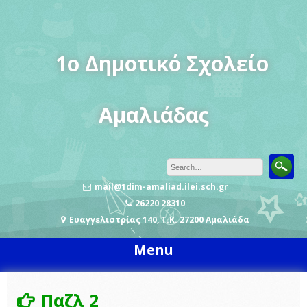
Skip
to
content
1o Δημοτικό Σχολείο
Αμαλιάδας
mail@1dim-amaliad.ilei.sch.gr
26220 28310
Ευαγγελιστρίας 140, Τ.Κ. 27200 Αμαλιάδα
Menu
Παζλ 2