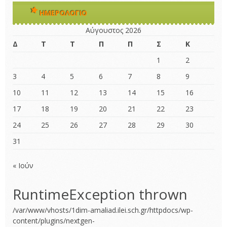
ΗΜΕΡΟΛΌΓΙΟ
Αύγουστος 2026
Δ
Τ
Τ
Π
Π
Σ
Κ
1
2
3
4
5
6
7
8
9
10
11
12
13
14
15
16
17
18
19
20
21
22
23
24
25
26
27
28
29
30
31
« Ιούν
RuntimeException thrown
/var/www/vhosts/1dim-amaliad.ilei.sch.gr/httpdocs/wp-
content/plugins/nextgen-