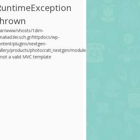
RuntimeException
thrown
var/www/vhosts/1dim-
aliad.ilei.sch.gr/httpdocs/wp-
ontent/plugins/nextgen-
allery/products/photocrati_nextgen/modules/nextgen_gallery_display/t
s not a valid MVC template