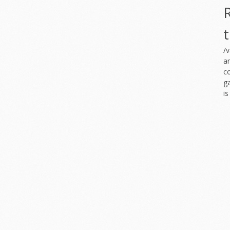
/
am
c
g
i