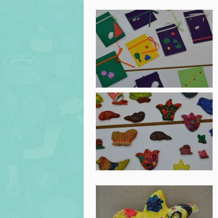
τάξη.