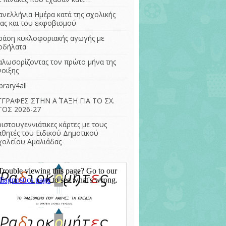
– Η διατροφή στην
ΣΤ Τάξη (ΕΔ) 2022-
ανελλήνια Ημέρα κατά της σχολικής
αρχαιότητα
2023
ίας και του εκφοβισμού
Γίνομαι δημιουργός
ράση κυκλοφοριακής αγωγής με
της αυλής του
οδήλατα
σχολείου μου.
αλωσορίζοντας τον πρώτο μήνα της
Μουσεία και
νοιξης
αειφόρος
ανάπτυξη
brary4all
ΓΓΡΑΦΕΣ ΣΤΗΝ Α΄ ΤΑΞΗ ΓΙΑ ΤΟ ΣΧ.
ΤΟΣ 2026-27
ριστουγεννιάτικες κάρτες με τους
αθητές του Ειδικού Δημοτικού
χολείου Αμαλιάδας