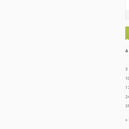
Δ
3
1
1
2
3
«