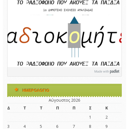
ΗΜΕΡΟΛΌΓΙΟ
Αύγουστος 2026
Δ
Τ
Τ
Π
Π
Σ
Κ
1
2
3
4
5
6
7
8
9