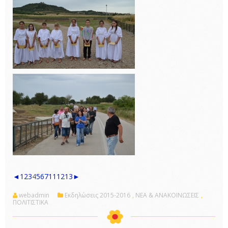
◄
1
2
3
4
5
6
7
11
12
13
►
webadmin
Εκδηλώσεις 2015-2016
,
ΝΕΑ & ΑΝΑΚΟΙΝΩΣΕΙΣ
,
ΠΟΛΙΤΙΣΤΙΚΑ