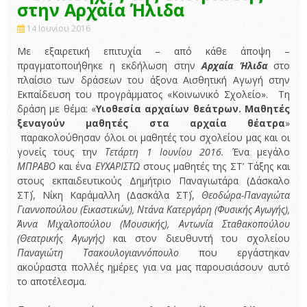
στην Αρχαία Ήλιδα
14 Ιουνίου 2016
Με εξαιρετική επιτυχία – από κάθε άποψη –
πραγματοποιήθηκε η εκδήλωση στην
Αρχαία Ήλιδα
στο
πλαίσιο των δράσεων του άξονα Αισθητική Αγωγή στην
Εκπαίδευση του προγράμματος «Κοινωνικό Σχολείο». Τη
δράση με θέμα: «
Υιοθεσία αρχαίων θεάτρων. Μαθητές
ξεναγούν μαθητές στα αρχαία θέατρα
»
παρακολούθησαν όλοι οι μαθητές του σχολείου μας και οι
γονείς τους την
Τετάρτη 1 Ιουνίου 2016.
Ένα μεγάλο
ΜΠΡΑΒΟ
και ένα
ΕΥΧΑΡΙΣΤΩ
στους μαθητές της ΣΤ’ Τάξης και
στους εκπαιδευτικούς Δημήτριο Παναγιωτάρα (Δάσκαλο
ΣΤ΄), Νίκη Καράμαλλη (Δασκάλα ΣΤ΄),
Θεοδώρα-Παναγιώτα
Γιαννοπούλου (Εικαστικών), Ντάνα Κατεργάρη (Φυσικής Αγωγής),
Άννα Μιχαλοπούλου (Μουσικής),
Αντωνία Σταθακοπούλου
(Θεατρικής Αγωγής)
και στον διευθυντή του σχολείου
Παναγιώτη Τσακουλογιαννόπουλο
που εργάστηκαν
ακούραστα πολλές ημέρες για να μας παρουσιάσουν αυτό
το αποτέλεσμα.