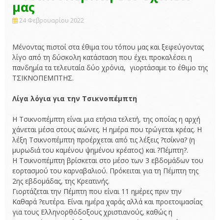
μας
24 Φεβρουαρίου 2022
Μένοντας πιστοί στα έθιμα του τόπου μας και ξεφεύγοντας
λίγο από τη δύσκολη κατάσταση που έχει προκαλέσει η
πανδημία τα τελευταία δύο χρόνια, γιορτάσαμε το έθιμο της
ΤΣΙΚΝΟΠΕΜΠΤΗΣ.
Λίγα λόγια για την Τσικνοπέμπτη
Η Τσικνοπέμπτη είναι μια ετήσια τελετή, της οποίας η αρχή
χάνεται μέσα στους αιώνες. Η ημέρα που τρώγεται κρέας. Η
λέξη Τσικνοπέμπτη προέρχεται από τις λέξεις ?τσίκνα? (η
μυρωδιά του καμένου ψημένου κρέατος) και ?Πέμπτη?.
Η Τσικνοπέμπτη βρίσκεται στο μέσο των 3 εβδομάδων του
εορτασμού του καρναβαλιού. Πρόκειται για τη Πέμπτη της
2ης εβδομάδας, της Κρεατινής.
Γιορτάζεται την Πέμπτη που είναι 11 ημέρες πριν την
Καθαρά ?ευτέρα. Είναι ημέρα χαράς αλλά και προετοιμασίας
για τους Ελληνορθόδοξους χριστιανούς, καθώς η