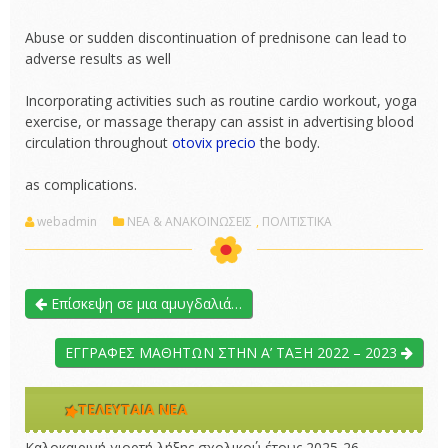
Abuse or sudden discontinuation of prednisone can lead to
adverse results as well
Incorporating activities such as routine cardio workout, yoga
exercise, or massage therapy can assist in advertising blood
circulation throughout
otovix precio
the body.
as complications.
webadmin
ΝΕΑ & ΑΝΑΚΟΙΝΩΣΕΙΣ
,
ΠΟΛΙΤΙΣΤΙΚΑ
Επίσκεψη σε μια αμυγδαλιά…
ΕΓΓΡΑΦΕΣ ΜΑΘΗΤΩΝ ΣΤΗΝ Α’ ΤΑΞΗ 2022 – 2023
ΤΕΛΕΥΤΑΊΑ ΝΈΑ
Καλοκαιρινή γιορτή λήξης σχολικού έτους 2025-26