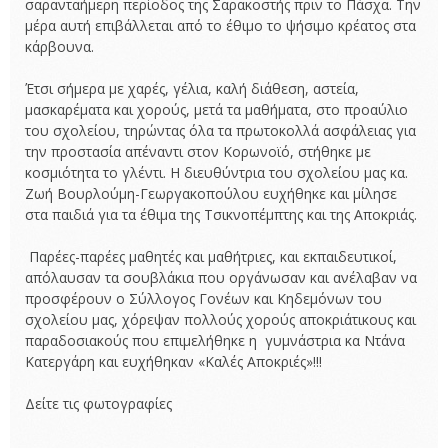
σαρανταήμερη περίοδος της Σαρακοστής πριν το Πάσχα. Την
μέρα αυτή επιβάλλεται από το έθιμο το ψήσιμο κρέατος στα
κάρβουνα.
Έτσι σήμερα με χαρές, γέλια, καλή διάθεση, αστεία,
μασκαρέματα και χορούς, μετά τα μαθήματα, στο προαύλιο
του σχολείου, τηρώντας όλα τα πρωτοκολλά ασφάλειας για
την προστασία απέναντι στον Κορωνοϊό, στήθηκε με
κοσμιότητα το γλέντι. Η διευθύντρια του σχολείου μας κα.
Ζωή Βουρλούμη-Γεωργακοπούλου ευχήθηκε και μίλησε
στα παιδιά για τα έθιμα της Τσικνοπέμπτης και της Αποκριάς.
Παρέες-παρέες μαθητές και μαθήτριες, και εκπαιδευτικοί,
απόλαυσαν τα σουβλάκια που οργάνωσαν και ανέλαβαν να
προσφέρουν ο Σύλλογος Γονέων και Κηδεμόνων του
σχολείου μας, χόρεψαν πολλούς χορούς αποκριάτικους και
παραδοσιακούς που επιμελήθηκε η γυμνάστρια κα Ντάνα
Κατεργάρη και ευχήθηκαν «Καλές Αποκριές»!!!
Δείτε τις φωτογραφίες