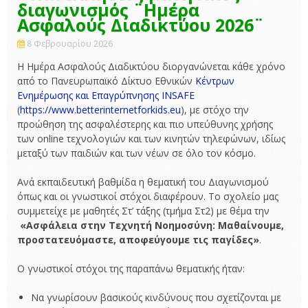
διαγωνισμός ¨Ημέρα
Ασφαλούς Διαδικτύου 2026¨
8 Φεβρουαρίου 2026
Η Ημέρα Ασφαλούς Διαδικτύου διοργανώνεται κάθε χρόνο
από το Πανευρωπαϊκό Δίκτυο Εθνικών
Κέντρων
Ενημέρωσης και Επαγρύπνησης INSAFE
(
https://www.betterinternetforkids.eu
), με στόχο την
προώθηση της ασφαλέστερης και πιο υπεύθυνης χρήσης
των οnline τεχνολογιών και των κινητών τηλεφώνων, ιδίως
μεταξύ των παιδιών και των νέων σε όλο τον κόσμο.
Ανά εκπαιδευτική βαθμίδα η θεματική του Διαγωνισμού
όπως και οι γνωστικοί στόχοι διαφέρουν. Το σχολείο μας
συμμετείχε με μαθητές Στ’ τάξης (τμήμα Στ2) με θέμα την
«Ασφάλεια στην Τεχνητή Νοημοσύνη: Μαθαίνουμε,
προστατευόμαστε, αποφεύγουμε τις παγίδες»
.
Ο γνωστικοί στόχοι της παραπάνω θεματικής ήταν:
Να γνωρίσουν βασικούς κινδύνους που σχετίζονται με