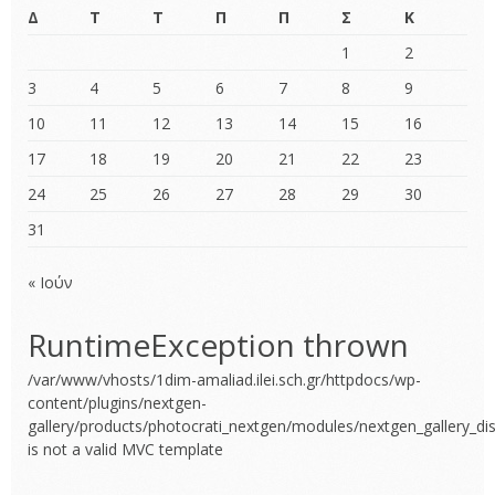
Δ
Τ
Τ
Π
Π
Σ
Κ
1
2
3
4
5
6
7
8
9
10
11
12
13
14
15
16
17
18
19
20
21
22
23
24
25
26
27
28
29
30
31
« Ιούν
RuntimeException thrown
/var/www/vhosts/1dim-amaliad.ilei.sch.gr/httpdocs/wp-
content/plugins/nextgen-
gallery/products/photocrati_nextgen/modules/nextgen_gallery_dis
is not a valid MVC template