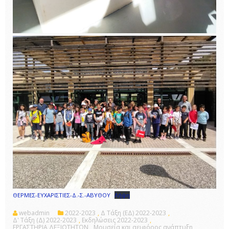
ΘΕΡΜΕΣ-ΕΥΧΑΡΙΣΤΙΕΣ-Δ.-Σ.-ΑΒΥΘΟΥ
Λήψη
webadmin
2022-2023
,
Δ Τάξη (ΕΔ) 2022-2023
,
Δ' Τάξη (Δ) 2022-2023
,
Εκδηλώσεις 2022-2023
,
ΕΡΓΑΣΤΗΡΙΑ ΔΕΞΙΟΤΗΤΩΝ
,
Μουσεία και αειφόρος ανάπτυξη
,