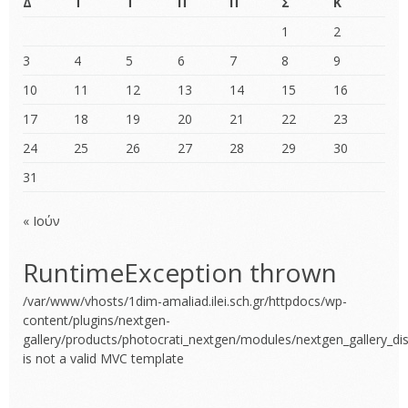
Δ
Τ
Τ
Π
Π
Σ
Κ
1
2
3
4
5
6
7
8
9
10
11
12
13
14
15
16
17
18
19
20
21
22
23
24
25
26
27
28
29
30
31
« Ιούν
RuntimeException thrown
/var/www/vhosts/1dim-amaliad.ilei.sch.gr/httpdocs/wp-
content/plugins/nextgen-
gallery/products/photocrati_nextgen/modules/nextgen_gallery_dis
is not a valid MVC template