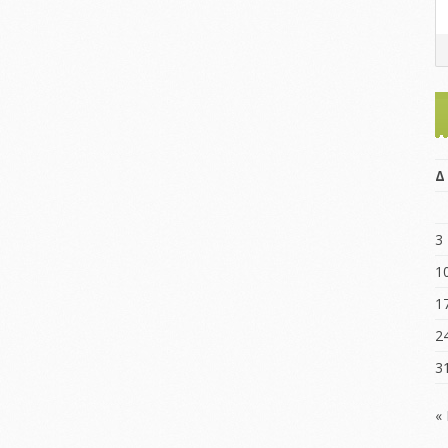
Δ
3
1
1
2
3
«