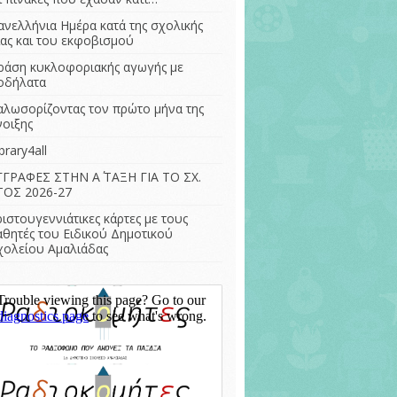
– Η διατροφή στην
ΣΤ Τάξη (ΕΔ) 2022-
ανελλήνια Ημέρα κατά της σχολικής
αρχαιότητα
2023
ίας και του εκφοβισμού
Γίνομαι δημιουργός
ράση κυκλοφοριακής αγωγής με
της αυλής του
οδήλατα
σχολείου μου.
αλωσορίζοντας τον πρώτο μήνα της
Μουσεία και
νοιξης
αειφόρος
ανάπτυξη
brary4all
ΓΓΡΑΦΕΣ ΣΤΗΝ Α΄ ΤΑΞΗ ΓΙΑ ΤΟ ΣΧ.
ΤΟΣ 2026-27
ριστουγεννιάτικες κάρτες με τους
αθητές του Ειδικού Δημοτικού
χολείου Αμαλιάδας