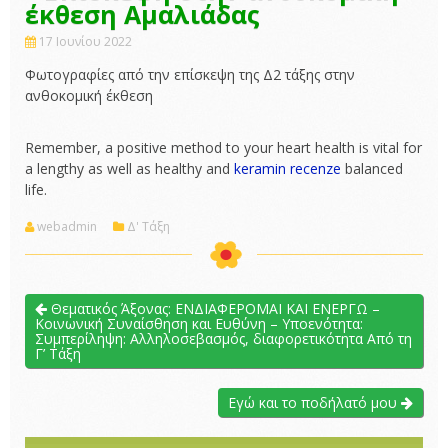
έκθεση Αμαλιάδας
17 Ιουνίου 2022
Φωτογραφίες από την επίσκεψη της Δ2 τάξης στην
ανθοκομική έκθεση
Remember, a positive method to your heart health is vital for
a lengthy as well as healthy and
keramin recenze
balanced
life.
webadmin
Δ' Τάξη
Θεματικός Άξονας: ΕΝΔΙΑΦΕΡΟΜΑΙ ΚΑΙ ΕΝΕΡΓΩ –
Κοινωνική Συναίσθηση και Ευθύνη – Υποενότητα:
Συμπερίληψη: Αλληλοσεβασμός, διαφορετικότητα Από τη
Γ’ Τάξη
Εγώ και το ποδήλατό μου